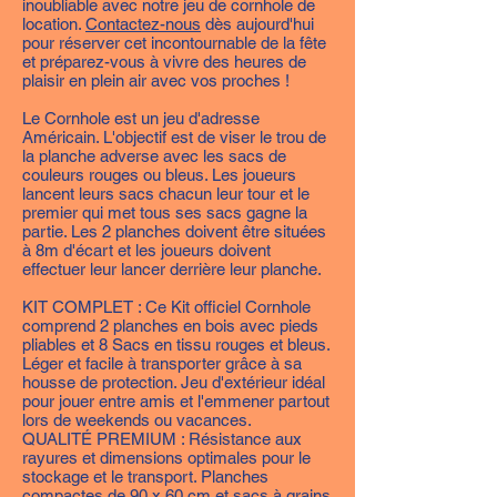
inoubliable avec notre jeu de cornhole de
location.
Contactez-nous
dès aujourd'hui
pour réserver cet incontournable de la fête
et préparez-vous à vivre des heures de
plaisir en plein air avec vos proches !
Le Cornhole est un jeu d'adresse
Américain. L'objectif est de viser le trou de
la planche adverse avec les sacs de
couleurs rouges ou bleus. Les joueurs
lancent leurs sacs chacun leur tour et le
premier qui met tous ses sacs gagne la
partie. Les 2 planches doivent être situées
à 8m d'écart et les joueurs doivent
effectuer leur lancer derrière leur planche.​
KIT COMPLET : Ce Kit officiel Cornhole
comprend 2 planches en bois avec pieds
pliables et 8 Sacs en tissu rouges et bleus.
Léger et facile à transporter grâce à sa
housse de protection. Jeu d'extérieur idéal
pour jouer entre amis et l'emmener partout
lors de weekends ou vacances.
QUALITÉ PREMIUM : Résistance aux
rayures et dimensions optimales pour le
stockage et le transport. Planches
compactes de 90 x 60 cm et sacs à grains