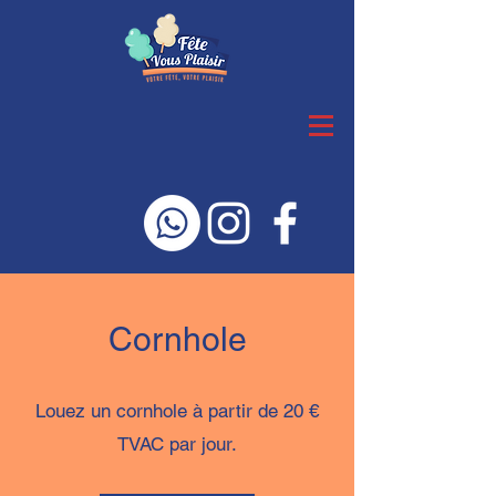
Cornhole
Louez un cornhole à partir de 20 €
TVAC par jour.