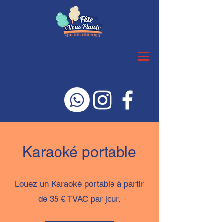
Karaoké portable
Louez un Karaoké portable à partir
de 35 € TVAC par jour.